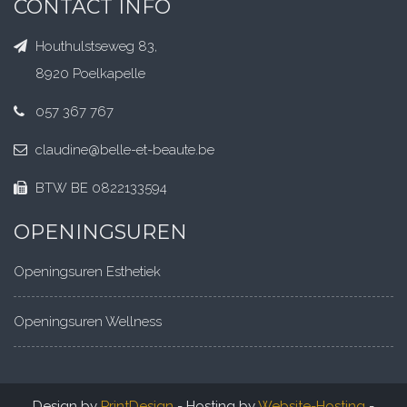
057 367 767
claudine@belle-et-beaute.be
BTW BE 0822133594
OPENINGSUREN
Openingsuren Esthetiek
Openingsuren Wellness
Design by
PrintDesign
- Hosting by
Website-Hosting
-
Voorzien van
Webcreator