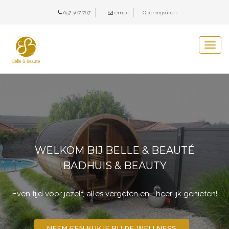
057 367 767
e
mail
Openingsuren
Togg
navig
WELKOM BIJ BELLE & BEAUTÉ
BADHUIS & BEAUTY
Even tijd voor jezelf, alles vergeten en ...heerlijk genieten!
NEEM EEN KIJKJE BIJ DE WELLNESS