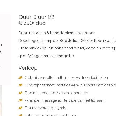
Duur: 3 uur 1/2
€ 350/ duo
Gebruik badjas & handdoeken inbegrepen
Douchegel, shampoo, Bodylotion (Atelier Rebul) en h
n
1 frisdrankje/pp. en onbeperkt water, koffie en thee zij
e
spotify (eigen muziek mogelijk)
e
Verloop
Gebruik van alle badhuis- en wellnessfaciliteiten
Luxe tapasschotel met fles wijn/bubbels (met of zon
Duo massage rug, nek en schouders
4-handenmassage achterzijde van het lichaam
Duur verzorging: 45 min.
Totale duur arrangement: 3u30