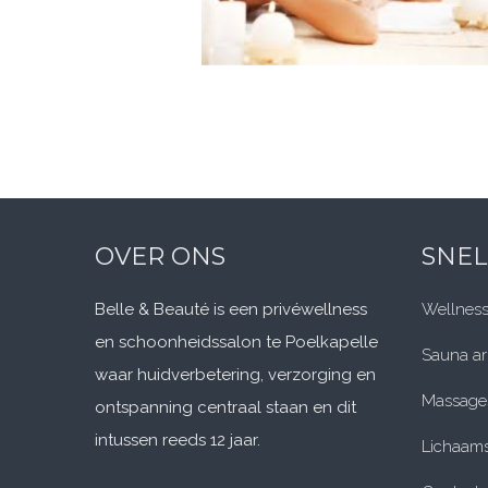
OVER ONS
SNEL
Belle & Beauté is een privéwellness
Wellness
en schoonheidssalon te Poelkapelle
Sauna a
waar huidverbetering, verzorging en
Massage
ontspanning centraal staan en dit
intussen reeds 12 jaar.
Lichaams