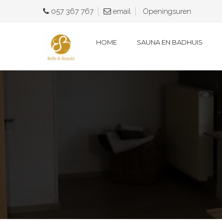
057 367 767
e
mail
Openingsuren
HOME
SAUNA EN BADHUIS