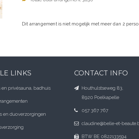
Dit arrangement is niet mogelijk met meer dan 2 pers
LE LINKS
CONTACT INFO
 en privésauna
, badhuis
Houthulstseweg 83,
8920 Poelkapelle
rrangementen
057 367 767
s en duoverzorgingen
claudine@belle-et-beaute.
verzorging
BTW BE 0822133594