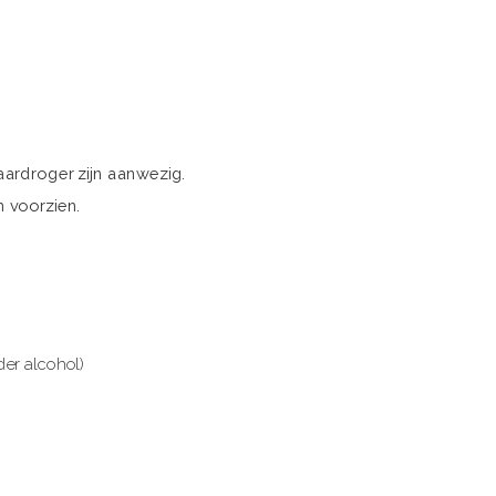
aardroger zijn aanwezig.
n voorzien.
der alcohol)