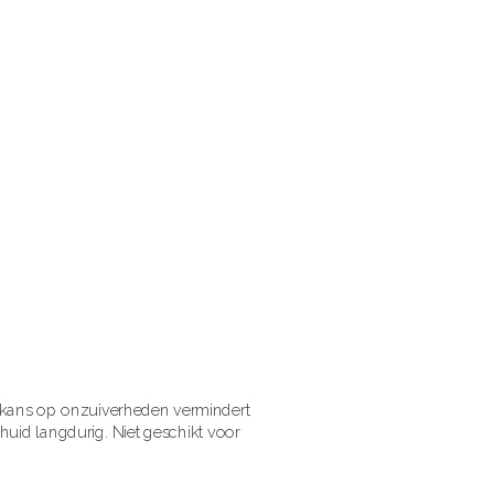
kans op onzuiverheden vermindert
id langdurig. Niet geschikt voor