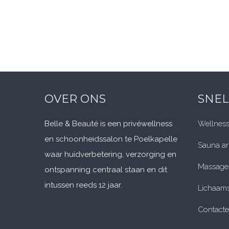
OVER ONS
SNEL
Belle & Beauté is een privéwellness
Wellness
en schoonheidssalon te Poelkapelle
Sauna a
waar huidverbetering, verzorging en
Massage
ontspanning centraal staan en dit
intussen reeds 12 jaar.
Lichaams
Contacte