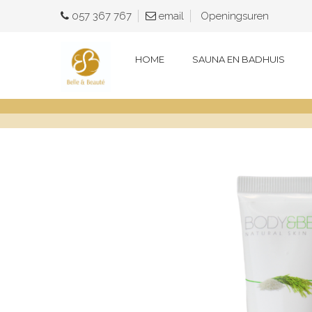
057 367 767
e
mail
Openingsuren
HOME
SAUNA EN BADHUIS