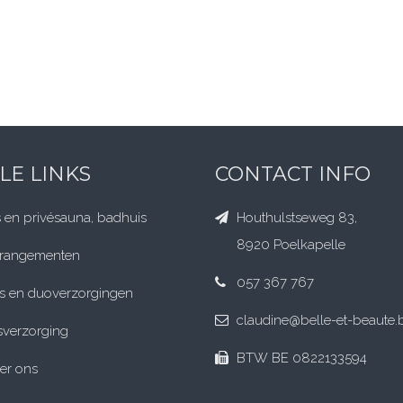
LE LINKS
CONTACT INFO
 en privésauna
, badhuis
Houthulstseweg 83,
8920 Poelkapelle
rrangementen
057 367 767
s en duoverzorgingen
claudine@belle-et-beaute.
verzorging
BTW BE 0822133594
er ons